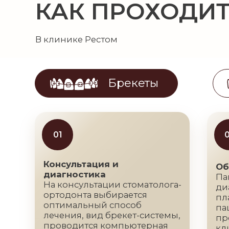
ортодонта выбирается
плана ле
оптимальный способ
пациенту
лечения, вид брекет-системы,
презента
проводится компьютерная
клиничес
томография.
фотогра
04
05
Наблюдение и коррекция
Заверше
После установки брекет-
После то
системы пациент
желаемый
приглашается каждый месяц
подготов
на активацию брекет-системы.
системы,
Процедура занимает от 30
контакты
минут до 1 часа.
челюстей