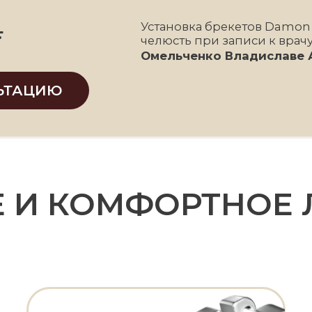
ЦИЮ
И КОМФОРТНОЕ ЛЕЧ
от 25 000руб
от 43 00
Металлические
Кер
брекеты
бре