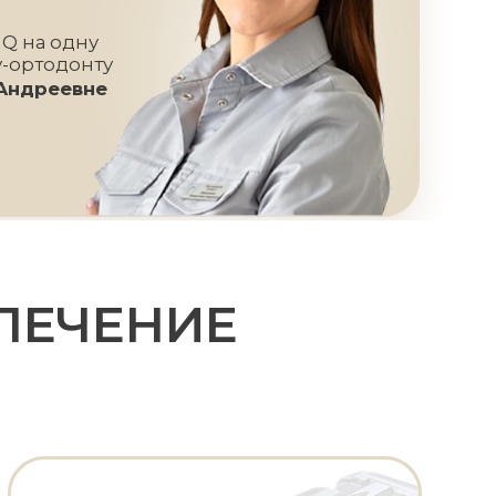
ЕНИЕ
0руб
амические
кеты