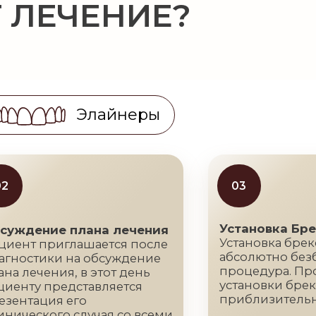
процедура. Процедура
чения, в этот день
установки брекетов занима
 представляется
приблизительно час.
ция его
кого случая со всеми
фиями и расчетами.
06
ние лечения
Ретенционный период
го как достигнут
Важный этап у каждого
 результат, идет
пациента кто закончил
ка к снятию брекет-
ортодонтическое лечение,
 проверяются все
который включает в себя
 зубов, соотношения
установку ретейнеров
.
(специальная проволока о
клыка до клыка)