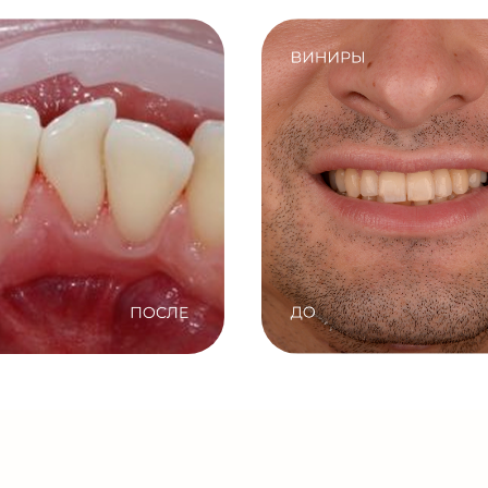
ЛЕЧЕНИЕ?
Элайнеры
03
Установка Брекетов
ние плана лечения
Установка брекет-системы 
 приглашается после
абсолютно безболезненна
тики на обсуждение