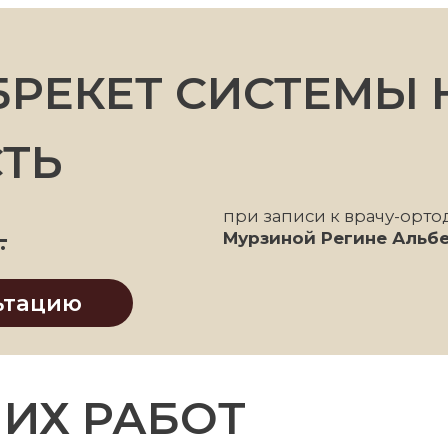
при записи к врачу-ортодонту
Мурзиной Регине Альбертовне
цию
 РАБОТ