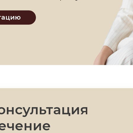
ию
сультация
чение
Установка брекетов Damon Q на одну
челюсть при записи к врачу-ортодонту
Омельченко Владиславе Андреевне