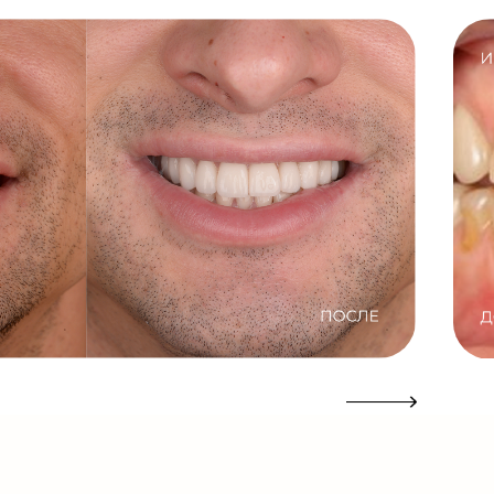
это
я