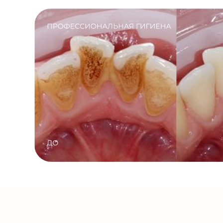
КАК ПРОХОДИТ 
В клинике Рестом
Брекеты
01
02
Консультация и
Обсужде
диагностика
Пациент
На консультации стоматолога-
диагнос