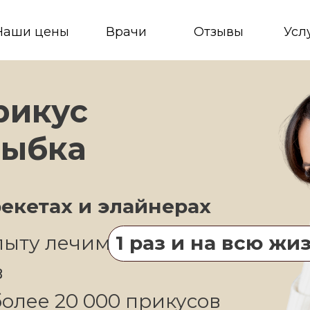
З
цены
Врачи
Отзывы
Услуги
кус
бка
тах и элайнерах
у лечим
1 раз и на всю жизнь
ее 20 000 прикусов